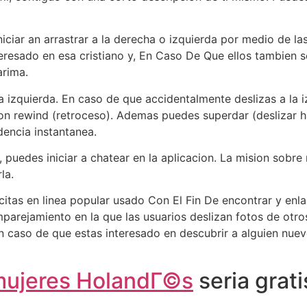
iciar an arrastrar a la derecha o izquierda por medio de las 
teresado en esa cristiano y, En Caso De Que ellos tambien 
arima.
la izquierda. En caso de que accidentalmente deslizas a la 
ion rewind (retroceso). Ademas puedes superdar (deslizar ha
dencia instantanea.
puedes iniciar a chatear en la aplicacion. La mision sobre 
la.
citas en linea popular usado Con El Fin De encontrar y enla
mparejamiento en la que las usuarios deslizan fotos de otro
n caso de que estas interesado en descubrir a alguien nue
ujeres HolandГ©s
seri­a grat