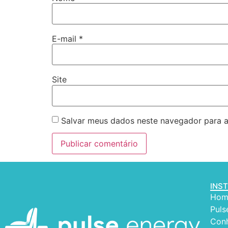
E-mail
*
Site
Salvar meus dados neste navegador para a
INS
Hom
Puls
Conh