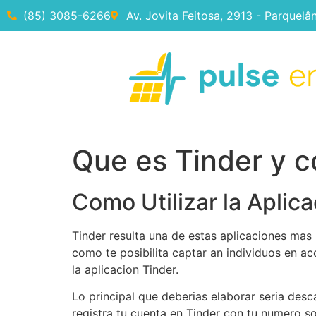
(85) 3085-6266
Av. Jovita Feitosa, 2913 - Parquelâ
Que es Tinder y c
Como Utilizar la Aplic
Tinder resulta una de estas aplicaciones mas 
como te posibilita captar an individuos en ac
la aplicacion Tinder.
Lo principal que deberias elaborar seri­a des
registra tu cuenta en Tinder con tu numero s