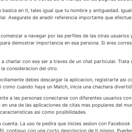
basica en ti, tales igual que tu nombre y antiguedad. Igua
lar. Asegurate de anadir referencia importante que efectue 
menzar a navegar por las perfiles de las otras usuarios y v
ha para demostrar importancia en esa persona. Si eres corr
 charlar con esa ser a traves de un chat particular. Trata
 la consideracion del otro.
llamente debes descargar la aplicacion, registrarte asi­ co
si­ como cuando haya un Match, inicia una chachara divert
mite a las personas conectarse con diferentes usuarios con
 en una de las aplicaciones de citas mas populares del mun
aracteristicas asi­ como posibilidades.
a cuenta. La uso te pedira que inicies sesion con Facebook
rfil, contiguo con una corto descripcion de ti mismo. Pued