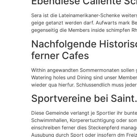
Ebendiese Caliente Sc
Sera ist die Lateinamerikaner-Schenke weiter
geige getanzt werden darf. Aufwarts mark Be
gegenseitig die Members inside schimpfen R
Nachfolgende Historisc
ferner Cafes
Within angewandten Sommermonaten sollen g
Watering holes und Dining sind unser Members
wieder qua hierfur. Schlussendlich muss jede
Sportvereine bei Saint.
Diese Gemeinde verlangt je Sportler ihr bunt
Schwimmhallen, Korperertuchtigung oder somit
einschreiben ferner dies Steckenpferd managen
Ausubung durch Sport oder insofern dm Frei