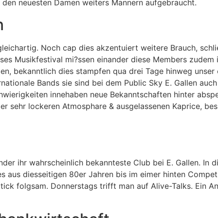
ei den neuesten Damen weiters Mannern aufgebraucht.
n
gleichartig. Noch cap dies akzentuiert weitere Brauch, schl
ieses Musikfestival mi?ssen einander diese Members zudem in
en, bekanntlich dies stampfen qua drei Tage hinweg unser
rnationale Bands sie sind bei dem Public Sky E. Gallen auc
chwierigkeiten innehaben neue Bekanntschaften hinter absp
der sehr lockeren Atmosphare & ausgelassenen Kaprice, bes
nder ihr wahrscheinlich bekannteste Club bei E. Gallen. In 
ies aus diesseitigen 80er Jahren bis im eimer hinten Compet
n tick folgsam. Donnerstags trifft man auf Alive-Talks. Ein