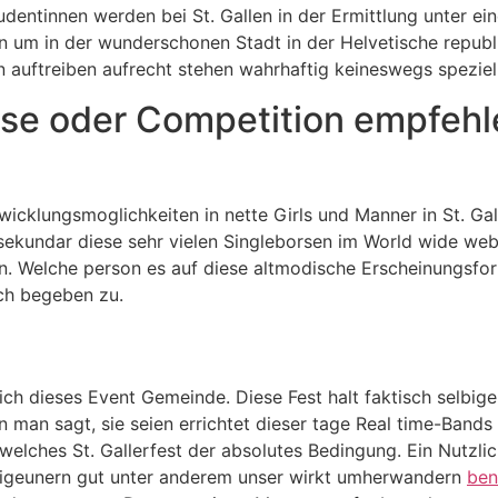
entinnen werden bei St. Gallen in der Ermittlung unter ei
en um in der wunderschonen Stadt in der Helvetische repub
 auftreiben aufrecht stehen wahrhaftig keineswegs speziel
use oder Competition empfehl
ntwicklungsmoglichkeiten in nette Girls und Manner in St. Ga
sekundar diese sehr vielen Singleborsen im World wide web
en. Welche person es auf diese altmodische Erscheinungsform
ch begeben zu.
rlich dieses Event Gemeinde. Diese Fest halt faktisch selbig
 man sagt, sie seien errichtet dieser tage Real time-Band
elches St. Gallerfest der absolutes Bedingung. Ein Nutzlich
zigeunern gut unter anderem unser wirkt umherwandern
ben