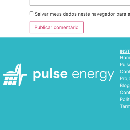
Salvar meus dados neste navegador para a
INS
Hom
Puls
Conh
Proj
Blog
Con
Poli
Term