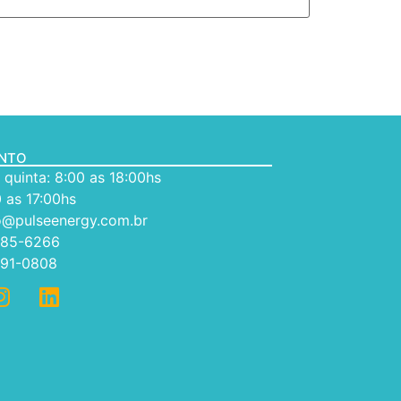
ENTO
quinta: 8:00 as 18:00hs
 as 17:00hs
o@pulseenergy.com.br
085-6266
991-0808