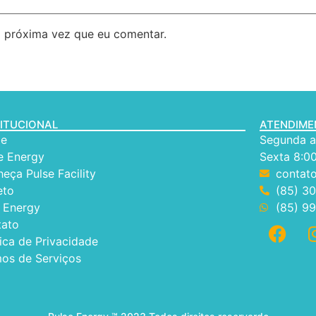
 próxima vez que eu comentar.
TITUCIONAL
ATENDIM
e
Segunda a 
e Energy
Sexta 8:00
eça Pulse Facility
contat
eto
(85) 3
 Energy
(85) 9
tato
tica de Privacidade
os de Serviços