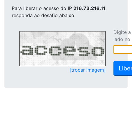
Para liberar o acesso
do IP
216.73.216.11
,
responda ao desafio abaixo.
Digite 
lado no
[trocar imagem]