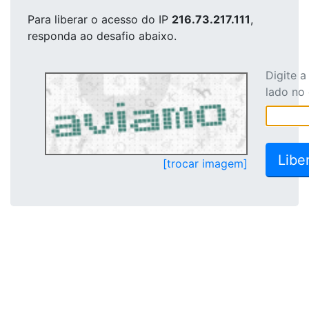
Para liberar o acesso
do IP
216.73.217.111
,
responda ao desafio abaixo.
Digite 
lado no
[trocar imagem]