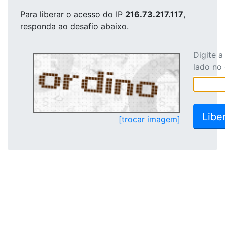
Para liberar o acesso
do IP
216.73.217.117
,
responda ao desafio abaixo.
Digite 
lado no
[trocar imagem]