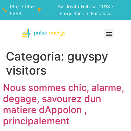
(85) 3085-
Av. Jovita Feitosa, 2913 -
6266
Parquelândia, Fortaleza
Categoria:
guyspy
visitors
Nous sommes chic, alarme,
degage, savourez dun
matiere dAppolon ,
principalement