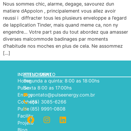
Nous sommes chic, alarme, degage, savourez dun
matiere dAppolon , principalement vous allez avoir
reussi i diffracter tous les plusieurs enveloppe a l’egard
de lapplication Tinder, mais quand meme ca, non ny
engendre… Votre part pas du tout abordez qua amasser
diverses malcommode badinages par moments
d’habitude nos moches en plus de cela. Ne assommez
[…]
INSTITUCIONAL
ATENDIMENTO
Home
Segunda a quinta: 8:00 as 18:00hs
Pulse
Sexta 8:00 as 17:00hs
Energy
contato@pulseenergy.com.br
Conheça
(85) 3085-6266
Pulse
(85) 9991-0808
Facility
Projeto
Blog