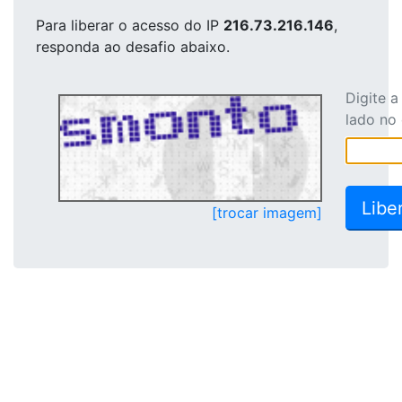
Para liberar o acesso
do IP
216.73.216.146
,
responda ao desafio abaixo.
Digite 
lado no
[trocar imagem]