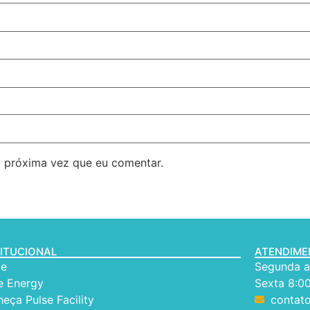
 próxima vez que eu comentar.
TITUCIONAL
ATENDIM
e
Segunda a 
e Energy
Sexta 8:00
eça Pulse Facility
contat