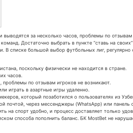
и выводятся за несколько часов, проблемы по отзывам 
 команд. Достаточно выбрать в пункте “ставь на своих
. В списке большой выбор футбольных лиг, регулярно 
.
истана, поскольку физически не находится в стране.
их часов.
, проблемы по отзывам игроков не возникают.
или играть в азартные игры удаленно.
мекеров, который позаботился о пользователях из Узбе
й почтой, через мессенджеры (WhatsApp) или панель 
ить на спорт удобно, и процесс доставляет только удо
ском способа пополнить баланс. БК MostBet не наруша