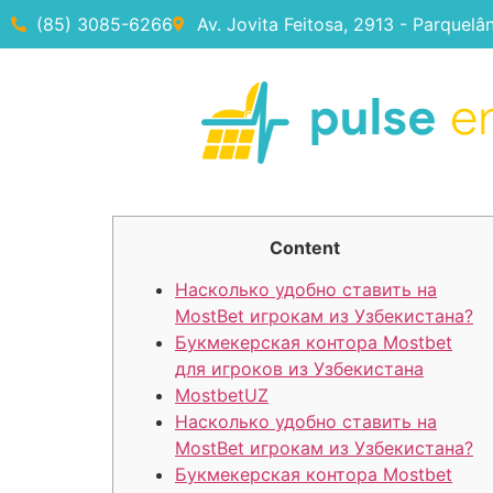
(85) 3085-6266
Av. Jovita Feitosa, 2913 - Parquelâ
Content
Насколько удобно ставить на
MostBet игрокам из Узбекистана?
Букмекерская контора Mostbet
для игроков из Узбекистана
MostbetUZ
Насколько удобно ставить на
MostBet игрокам из Узбекистана?
Букмекерская контора Mostbet