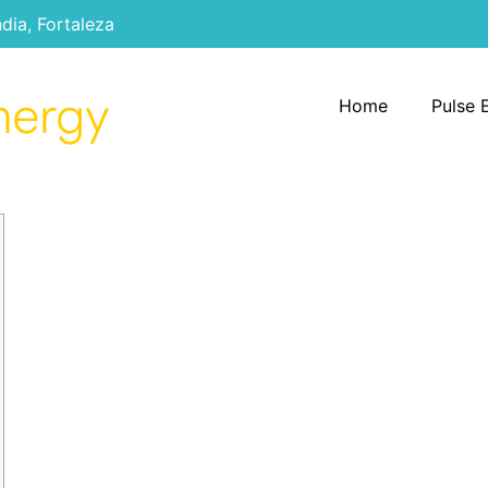
ndia, Fortaleza
Home
Pulse 