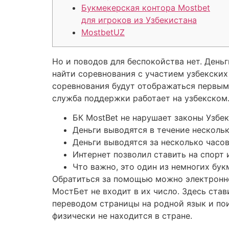
Букмекерская контора Mostbet
для игроков из Узбекистана
MostbetUZ
Но и поводов для беспокойства нет. Деньг
найти соревнования с участием узбекских
соревнования будут отображаться первыми
служба поддержки работает на узбекском
БК MostBet не нарушает законы Узбек
Деньги выводятся в течение нескольк
Деньги выводятся за несколько часов
Интернет позволил ставить на спорт 
Что важно, это один из немногих бук
Обратиться за помощью можно электронно
МостБет не входит в их число. Здесь став
переводом страницы на родной язык и пои
физически не находится в стране.